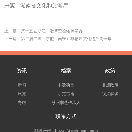
来源：湖南省文化和旅游厅
上一篇：
第十五届浙江非遗博览会绍兴举办
下一篇：
第二届中国—东盟（南宁）非物质文化遗产周开幕
资讯
档案
政策
新闻
非遗项目
非遗政策
展览
示范基地
观点解读
专访
苏州非遗传承人
联系方式
非遗合作：hezuo@cich-expo.com