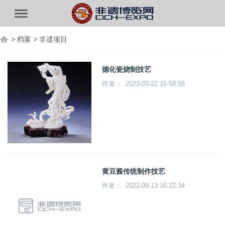
>
档案
>
非遗项目
德化瓷烧制技艺
作者： 2023-03-22 15:58:56
黄豆酱传统制作技艺
作者： 2022-09-13 16:22:34