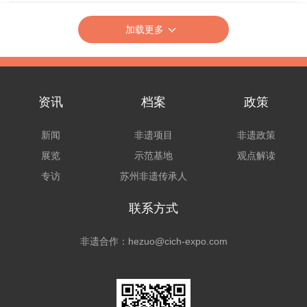
加载更多
资讯
档案
政策
新闻
非遗项目
非遗政策
展览
示范基地
观点解读
专访
苏州非遗传承人
联系方式
非遗合作：hezuo@cich-expo.com