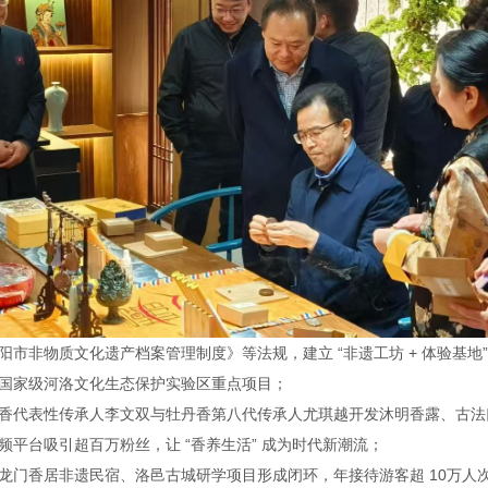
阳市非物质文化遗产档案管理制度》等法规，建立 “非遗工坊 + 体验基地”
国家级河洛文化生态保护实验区重点项目；
香代表性传承人李文双与牡丹香第八代传承人尤琪越开发沐明香露、古法
频平台吸引超百万粉丝，让 “香养生活” 成为时代新潮流；
龙门香居非遗民宿、洛邑古城研学项目形成闭环，年接待游客超 10万人