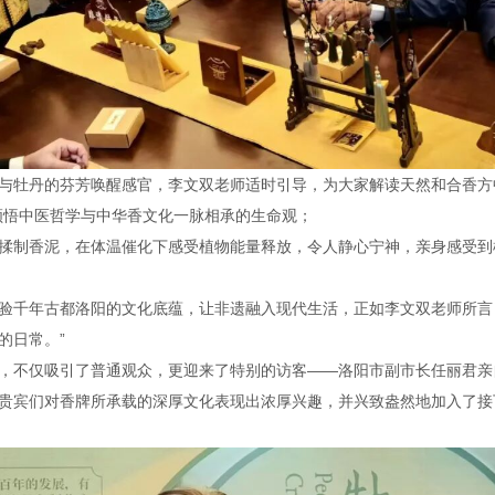
与牡丹的芬芳唤醒感官，李文双老师适时引导，为大家解读天然和合香方
领悟中医哲学与中华香文化一脉相承的生命观；
揉制香泥，在体温催化下感受植物能量释放，令人静心宁神，亲身感受到
验千年古都洛阳的文化底蕴，让非遗融入现代生活，正如李文双老师所言
的日常。”
，不仅吸引了普通观众，更迎来了特别的访客——洛阳市副市长任丽君亲
贵宾们对香牌所承载的深厚文化表现出浓厚兴趣，并兴致盎然地加入了接