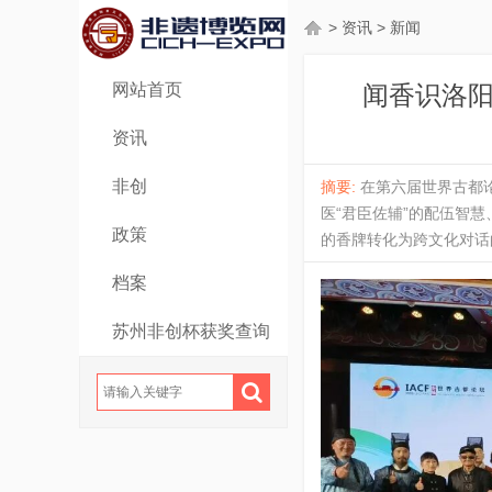
>
资讯
>
新闻
网站首页
闻香识洛阳
资讯
非创
摘要:
在第六届世界古都
医“君臣佐辅”的配伍智
政策
的香牌转化为跨文化对话
档案
苏州非创杯获奖查询