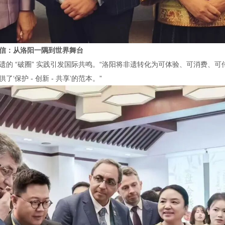
信：从洛阳一隅到世界舞台
遗的 “破圈” 实践引发国际共鸣。“洛阳将非遗转化为可体验、可消费、可
‘保护 - 创新 - 共享’的范本。”