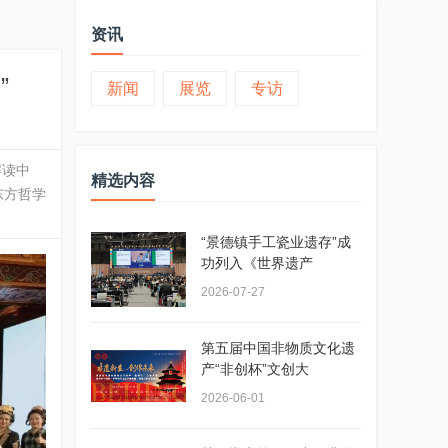
资讯
”
新闻
展览
专访
解读中
精选内容
东方哲学
“景德镇手工瓷业遗存”成
功列入《世界遗产
2026-07-27
第五届中国非物质文化遗
产“非创杯”文创大
2026-06-01