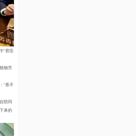
中“君臣
植物芳
：“香不
自陪同
下来的