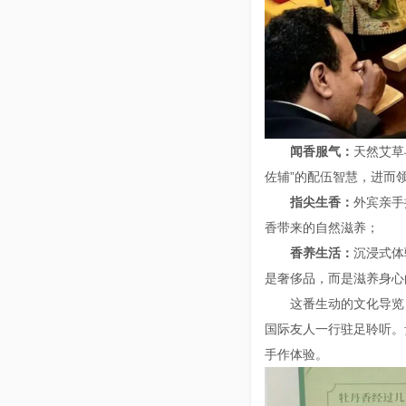
闻香服气：
天然艾草
佐辅”的配伍智慧，进而
指尖生香：
外宾亲手
香带来的自然滋养；
香养生活：
沉浸式体
是奢侈品，而是滋养身心
这番生动的文化导览
国际友人一行驻足聆听。
手作体验。