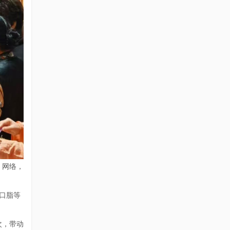
 网络，
口脂等
次，带动