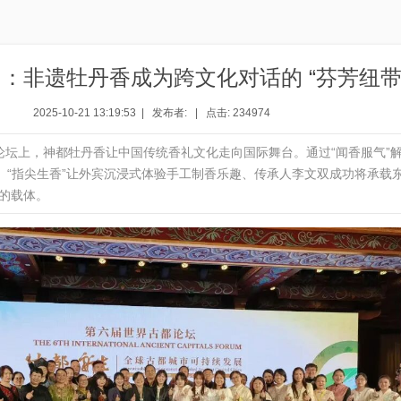
：非遗牡丹香成为跨文化对话的 “芬芳纽带
2025-10-21 13:19:53 | 发布者: | 点击: 234974
论坛上，神都牡丹香让中国传统香礼文化走向国际舞台。通过“闻香服气”
慧、“指尖生香”让外宾沉浸式体验手工制香乐趣、传承人李文双成功将承载
的载体。