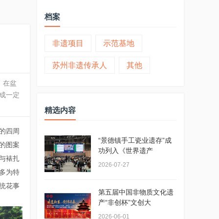
档案
非遗项目
示范基地
苏州非遗传承人
其他
，在盆
成一定
精选内容
的四周
“景德镇手工瓷业遗存”成
的图案
功列入《世界遗产
与裱扎
2026-07-27
多为特
传统花事
第五届中国非物质文化遗
产“非创杯”文创大
2026-06-01