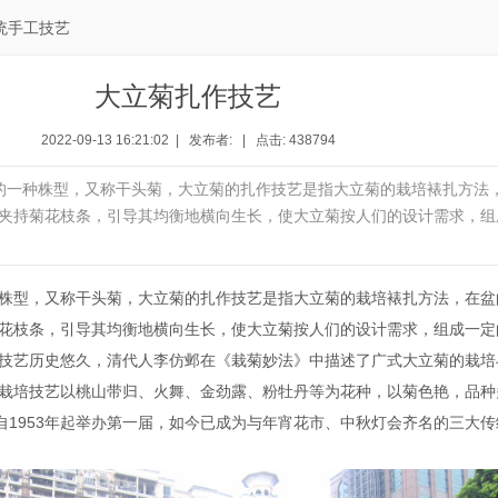
统手工技艺
大立菊扎作技艺
2022-09-13 16:21:02 | 发布者: | 点击: 438794
的一种株型，又称干头菊，大立菊的扎作技艺是指大立菊的栽培裱扎方法
夹持菊花枝条，引导其均衡地横向生长，使大立菊按人们的设计需求，组
株型，又称干头菊，大立菊的扎作技艺是指大立菊的栽培裱扎方法，在盆
花枝条，引导其均衡地横向生长，使大立菊按人们的设计需求，组成一定
技艺历史悠久，清代人李仿邺在《栽菊妙法》中描述了广式大立菊的栽培
栽培技艺以桃山带归、火舞、金劲露、粉牡丹等为花种，以菊色艳，品种
”自1953年起举办第一届，如今已成为与年宵花市、中秋灯会齐名的三大