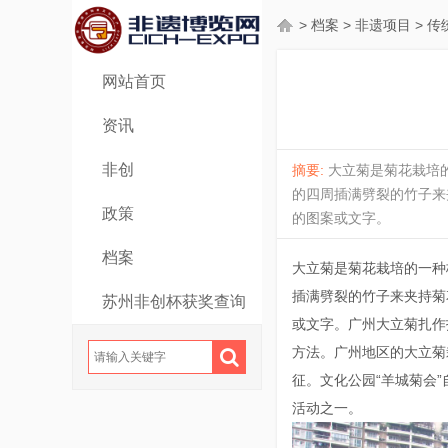
>
档案
>
非遗项目
>
传
网站首页
资讯
非创
摘要:
大立菊是菊花栽培
的四周插满劈裂的竹子来
政策
的图案或文字。
档案
大立菊是菊花栽培的一种
插满劈裂的竹子来夹持菊
苏州非创杯获奖查询
或文字。广州大立菊扎作
方法。广州地区的大立菊
征。文化公园“羊城菊会
活动之一。