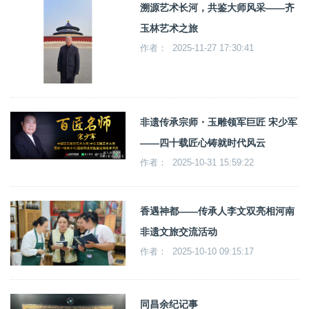
溯源艺术长河，共鉴大师风采——齐
玉林艺术之旅
作者： 2025-11-27 17:30:41
非遗传承宗师・玉雕领军巨匠 宋少军
——四十载匠心铸就时代风云
作者： 2025-10-31 15:59:22
香遇神都——传承人李文双亮相河南
非遗文旅交流活动
作者： 2025-10-10 09:15:17
同昌余纪记事