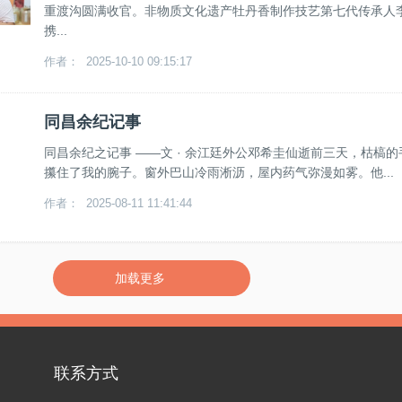
重渡沟圆满收官。非物质文化遗产牡丹香制作技艺第七代传承人
携...
作者： 2025-10-10 09:15:17
同昌余纪记事
同昌余纪之记事 ——文 · 余江廷外公邓希圭仙逝前三天，枯槁的
攥住了我的腕子。窗外巴山冷雨淅沥，屋内药气弥漫如雾。他...
作者： 2025-08-11 11:41:44
加载更多
联系方式