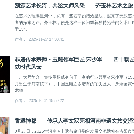
溯源艺术长河，共鉴大师风采——齐玉林艺术之旅
在艺术的璀璨星河中，总有一些名字如熠熠星辰，照亮了无数艺
者的探索之路。齐玉林，便是这样一位闪耀着独特光芒的艺术巨
于194...
作者： 2025-11-27 17:30:41
非遗传承宗师・玉雕领军巨匠 宋少军——四十载
就时代风云
一、大师简介：集多重权威身份于一身的行业领军者宋少军（196
月出生于河南镇平），中国玉雕之乡培育的顶尖匠人，身兼国家
术师...
作者： 2025-10-31 15:59:22
香遇神都——传承人李文双亮相河南非遗文旅交流
9月27日，2025年河南省非遗与旅游融合发展交流活动在洛阳市