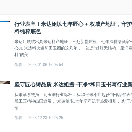
行业表率！米达姐以七年匠心 + 权威产地证，守
料纯粹底色
米达姐硬核出具米达料产地证：三赴新疆质检，七年深耕给藏家
心丸 米达料火遍和田玉圈的这几年，一边是“过灯无结构、脂润
料”的美...
作者： 2026-01-06 16:05:54
坚守匠心铸品质 米达姐携“干净”和田玉书写行业
从烟草系统员工到玉雕行业标杆，从40平米小店起步到作品代表
雕工匠精神出国巡展，“米达姐”以七年坚守筑牢热爱根基，以“干
念...
作者： 2025-12-23 10:25:25