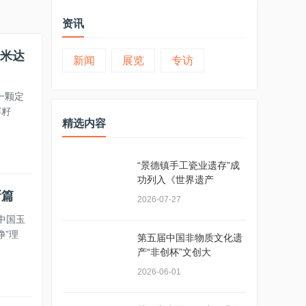
资讯
护米达
新闻
展览
专访
一颗定
赛籽
精选内容
“景德镇手工瓷业遗存”成
功列入《世界遗产
新篇
2026-07-27
中国玉
净”理
第五届中国非物质文化遗
产“非创杯”文创大
2026-06-01