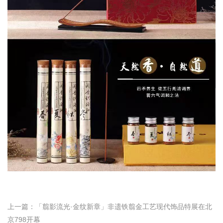
上一篇：
「翦影流光·金纹新章」非遗铁翦金工艺现代饰品特展在北
京798开幕