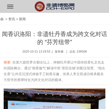
>
资讯
>
新闻
闻香识洛阳：非遗牡丹香成为跨文化对话
的 “芬芳纽带”
2025-10-21 13:19:53 | 发布者: | 点击: 236508
摘要:
在第六届世界古都论坛上，神都牡丹香让中国传统香礼文化走
向国际舞台。通过“闻香服气”解读中医“君臣佐辅”的配伍智慧、“指尖
生香”让外宾沉浸式体验手工制香乐趣、传承人李文双成功将承载东
方哲学的香牌转化为跨文化对话的载体。