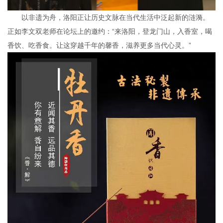
以非遗为舟，洛阳正让历史文脉在当代生活中泛起新的涟漪。
正如李文双老师在论坛上的邀约：“来洛阳，登龙门山，入香室，喝
香饮、吃香食。让这穿越千年的馨香，滋养更多当代心灵。”