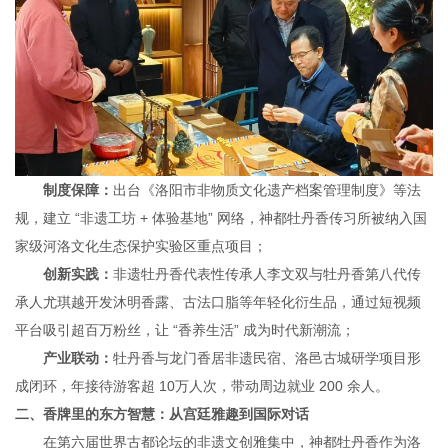
制度保障：
出台《洛阳市非物质文化遗产档案管理制度》等法
规，建立 “非遗工坊 + 体验基地” 网络，神都牡丹香传习所被纳入国
家级河洛文化生态保护实验区重点项目；
创新实践：
非遗牡丹香代表性传承人李文双与牡丹香第八代传
承人尤琪越开发沐明香露、古法口脂等年轻化衍生品，通过短视频
平台吸引超百万粉丝，让 “香养生活” 成为时代新潮流；
产业联动：
牡丹香与龙门香居非遗民宿、洛邑古城研学项目形
成闭环，年接待游客超 10万人次，带动周边就业 200 余人。
二、
香牌里的东方智慧：从宫廷雅趣到国际对话
在第六届世界古都论坛的非遗文创雅集中，神都牡丹香作为洛