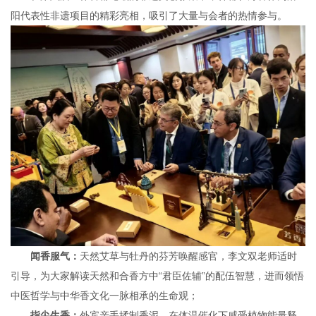
阳代表性非遗项目的精彩亮相，吸引了大量与会者的热情参与。
闻香服气：
天然艾草与牡丹的芬芳唤醒感官，李文双老师适时
引导，为大家解读天然和合香方中“君臣佐辅”的配伍智慧，进而领悟
中医哲学与中华香文化一脉相承的生命观；
指尖生香：
外宾亲手揉制香泥，在体温催化下感受植物能量释