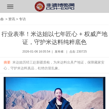
>
资讯
>
专访
行业表率！米达姐以七年匠心 + 权威产地
证，守护米达料纯粹底色
2026-01-06 16:05:54 | 发布者: | 点击: 230725
摘要:
米达姐历经三赴新疆质检，为米达料出具产地证，保障藏家安
心，守护米达料真品，杜绝仿冒乱象。