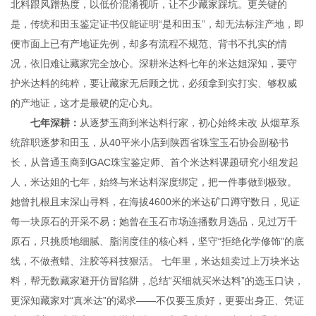
北料跟风蹭热度，以低价混淆视听，让不少藏家踩坑。更关键的
是，传统和田玉鉴定证书仅能证明“是和田玉”，却无法标注产地，即
便市面上已有产地证先例，却多有流程不规范、背书不扎实的情
况，依旧难让藏家完全放心。深耕米达料七年的米达姐深知，要守
护米达料的纯粹，要让藏家无后顾之忧，必须拿到实打实、够权威
的产地证，这才是最硬的定心丸。
七年深耕：
从逐梦玉商到米达料行家，初心始终未改 从烟草系
统辞职逐梦和田玉，从40平米小店到陕西省珠宝玉石协会副秘书
长，从普通玉商到GAC珠宝鉴定师、首个米达料课题研究小组发起
人，米达姐的七年，始终与米达料深度绑定，把一件事做到极致。
她曾扎根且末深山寻料，在海拔4600米的米达矿口蹲守数日，见证
每一块原石的开采不易；她曾在玉石市场连播数月选品，见过万千
原石，只挑质地细腻、脂润度佳的核心料，坚守“拒绝化学修饰”的底
线，不做煮蜡、注胶等科技狠活。 七年里，米达姐卖过上万块米达
料，帮无数藏家避开仿冒陷阱，总结“买细就买米达料”的选玉口诀，
更深知藏家对“真米达”的渴求——不仅要玉质好，更要出身正、凭证