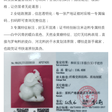
格，让仿冒者无处遁形；
2.全链路溯源，信息透明化：每一张产地证都对应唯一专属编
码，扫码即可查询完整信息；
3.专属特征标注，好玉不混淆：证书特别标注米达料专属特质
——白中闪青的暖白底色、天然金黄糖特征、过灯无结构表现，直
接与罗甸料的瓷白、河北料的干水黄划清界限，哪怕是新手藏家，
也能凭证书快速辨别真伪。