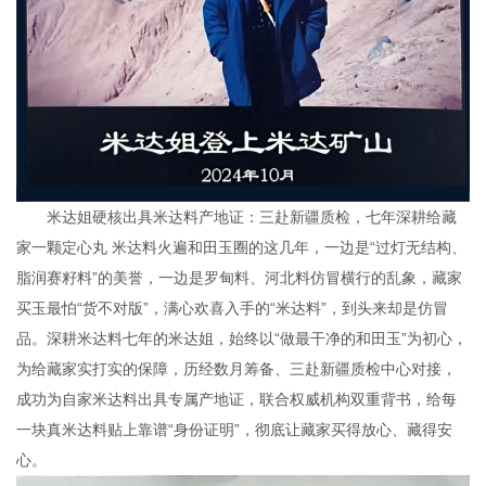
米达姐硬核出具米达料产地证：三赴新疆质检，七年深耕给藏
家一颗定心丸 米达料火遍和田玉圈的这几年，一边是“过灯无结构、
脂润赛籽料”的美誉，一边是罗甸料、河北料仿冒横行的乱象，藏家
买玉最怕“货不对版”，满心欢喜入手的“米达料”，到头来却是仿冒
品。深耕米达料七年的米达姐，始终以“做最干净的和田玉”为初心，
为给藏家实打实的保障，历经数月筹备、三赴新疆质检中心对接，
成功为自家米达料出具专属产地证，联合权威机构双重背书，给每
一块真米达料贴上靠谱“身份证明”，彻底让藏家买得放心、藏得安
心。