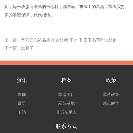
姐，每一块脂润细腻的米达料，都带着且末深山的温润，带着实打
实的靠谱保障，代代相传。
上一篇：
坚守匠心铸品质 米达姐携“干净”和田玉书写行业新篇
下一篇：没有了
资讯
档案
政策
新闻
非遗项目
非遗政策
展览
示范基地
观点解读
专访
非遗传承人
联系方式