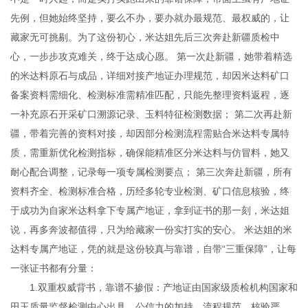
先例，但她始终坚持，要么不办，要办就办最规范、最权威的，让
藏家无可挑剔。为了这份初心，米达姐先后三次奔赴新疆质检中
心，一步步攻克难关，终于达成心愿。 第一次赴新疆，她带着精选
的米达料原石与成品，详细对接产地证办理规范，却因米达料矿口
备案资料需细化、检测标准需精准匹配，只能先整理资料返程，逐
一补充原石开采矿口溯源记录、玉料特征检测数据； 第二次再赴新
疆，带着完善的资料对接，却因部分检测流程需贴合米达料专属特
质，需重新优化检测指标，确保能精准区分米达料与仿冒料，她又
耐心配合调整，记录每一项专属检测要点； 第三次奔赴新疆，所有
资料齐全、检测标准合格，历经多轮专业检测、矿口信息核验，终
于成功为自家米达料拿下专属产地证，拿到证书的那一刻，米达姐
说，再多奔波都值得，只为给藏家一份实打实的安心。 米达姐的米
达料专属产地证，凭的就是这份较真与靠谱，自带“三重保障”，让每
一张证书都有分量：
1.双重权威背书，靠谱不掺假：产地证由国家级质检机构国家和
田玉质量监督检测中心出具，公信力的加持，流程规范、核验严