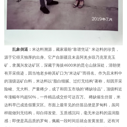
乱象倒逼：
米达料溯源，藏家最盼“靠谱凭证” 米达料的珍贵，
源于它得天独厚的出身。它产自新疆且末县阿羌乡琼乃克里克玉
矿，隶属兴发达矿区，深藏于海拔4600米的昆仑山脉深处，清朝便
有开采痕迹，因当地老乡称其矿口为“米达矿”而得名。作为且末料中
的顶级远矿白料，米达料以“脂白细腻、过灯无结构”著称，却因开采
险峻、无大料、产量稀少，成了和田玉市场的“稀缺珍品”，顶级料近
年涨幅年均超50%，一件精品成交价可达百万。 稀缺催生仿冒，米
达料早已成造假重灾区。市面上最常见的仿冒品便是罗甸料，虽同
样能做到无结构，却白得发瓷、玉质感沉闷，毫无米达料的温润脂
感；即便是高品质的罗甸，佩戴一段时间后就会发黄发脏。还有河