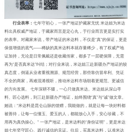
行业表率：
七年守初心，一张产地证护藏家无忧 米达姐为米达
料出具权威产地证，于藏家而言是定心丸，于行业而言更是实打实
的表率。对藏家来说，带产地证的米达料，不仅是“真”的保证，更是
保值增值的底气——稀缺的真米达料本就存量稀少，有了权威产地
证加持，无论是日常佩戴还是收藏传家，都多了一层硬保障，无需
再为“是否真米达”纠结；对行业来说，米达姐三赴新疆办产地证的较
真态度，倒逼从业者重视溯源、规范经营，那些靠仿冒牟利、凭证
不全的商家，再难混淆视听，推动米达料市场朝着更规范、更诚信
的方向发展。 七年深耕不辍，一心只做真米达。米达姐从深山寻
料、匠心选料，到三赴新疆办产地证，始终围绕“真”与“诚”做文章。
她说：“米达料是昆仑山脉的馈赠，我能做的，就是让每一块好料都
被善待，让每一位懂玉、爱玉的人，都能放心入手，安心珍藏，不
用再为真伪操心。” 一张产地证，是米达料的“身份证明”，更是米达
姐七年坚守匠心、践行诚信的见证。往后，买真米达料，认准米达