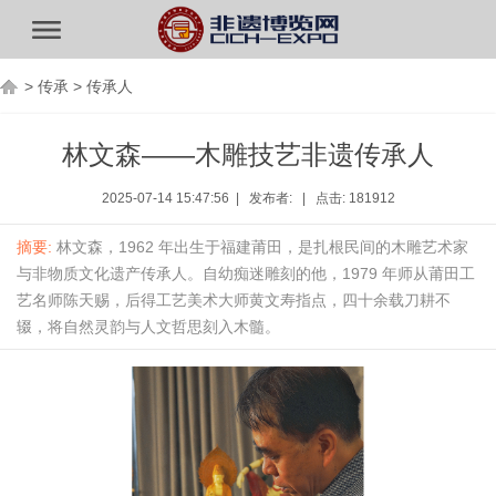
>
传承
>
传承人
林文森——木雕技艺非遗传承人
2025-07-14 15:47:56 | 发布者: | 点击: 181912
摘要:
林文森，1962 年出生于福建莆田，是扎根民间的木雕艺术家
与非物质文化遗产传承人。自幼痴迷雕刻的他，1979 年师从莆田工
艺名师陈天赐，后得工艺美术大师黄文寿指点，四十余载刀耕不
辍，将自然灵韵与人文哲思刻入木髓。